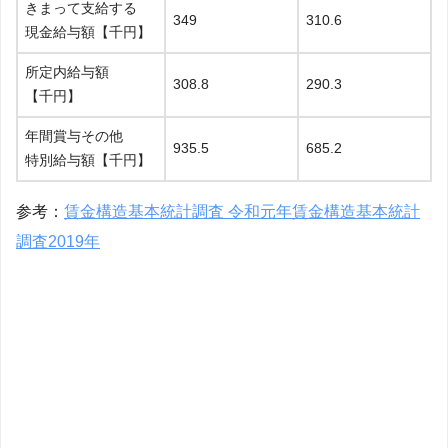
きまって支給する
349
310.6
現金給与額【千円】
所定内給与額
308.8
290.3
【千円】
年間賞与その他
935.5
685.2
特別給与額【千円】
参考：
賃金構造基本統計調査 令和元年賃金構造基本統計
調査2019年