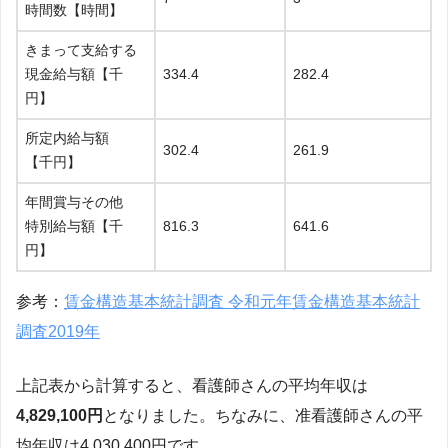
時間数【時間】
きまって支給する
現金給与額【千
334.4
282.4
円】
所定内給与額
302.4
261.9
【千円】
年間賞与その他
特別給与額【千
816.3
641.6
円】
参考：
賃金構造基本統計調査 令和元年賃金構造基本統計
調査2019年
上記表から計算すると、看護師さんの平均年収は
4,829,100円
となりました。ちなみに、准看護師さんの平
均年収は4,030,400円です。