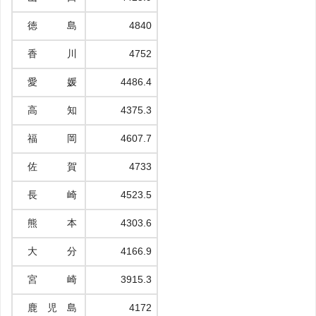
徳 島
4840
香 川
4752
愛 媛
4486.4
高 知
4375.3
福 岡
4607.7
佐 賀
4733
長 崎
4523.5
熊 本
4303.6
大 分
4166.9
宮 崎
3915.3
鹿 児 島
4172