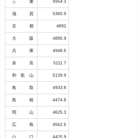
三 重
4954.3
滋 賀
5365.9
京 都
4892
大 阪
4895.9
兵 庫
4948.5
奈 良
5111.7
和 歌 山
5139.9
鳥 取
4933.8
島 根
4474.8
岡 山
4625.3
広 島
4562.5
山 口
4425.9