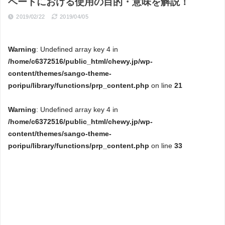
ベートにおける使用の目的・意味を解説！
2019/02/22
2019/04/05
Warning
: Undefined array key 4 in
/home/c6372516/public_html/chewy.jp/wp-
content/themes/sango-theme-
poripu/library/functions/prp_content.php
on line
21
Warning
: Undefined array key 4 in
/home/c6372516/public_html/chewy.jp/wp-
content/themes/sango-theme-
poripu/library/functions/prp_content.php
on line
33