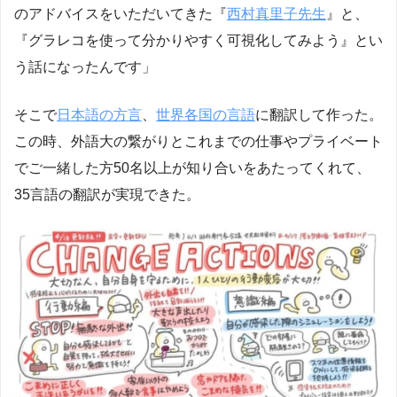
のアドバイスをいただいてきた『
西村真里子先生
』と、
『グラレコを使って分かりやすく可視化してみよう』とい
う話になったんです」
そこで
日本語の方言
、
世界各国の言語
に翻訳して作った。
この時、外語大の繋がりとこれまでの仕事やプライベート
でご一緒した方50名以上が知り合いをあたってくれて、
35言語の翻訳が実現できた。