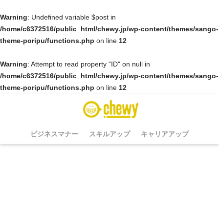
Warning
: Undefined variable $post in
/home/c6372516/public_html/chewy.jp/wp-content/themes/sango-
theme-poripu/functions.php
on line
12
Warning
: Attempt to read property "ID" on null in
/home/c6372516/public_html/chewy.jp/wp-content/themes/sango-
theme-poripu/functions.php
on line
12
ビジネスマナー
スキルアップ
キャリアアップ