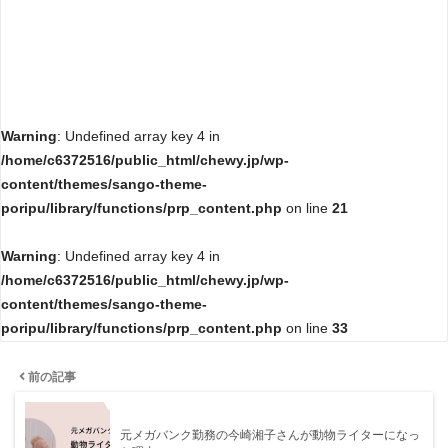
Warning
: Undefined array key 4 in
/home/c6372516/public_html/chewy.jp/wp-
content/themes/sango-theme-
poripu/library/functions/prp_content.php
on line
21
Warning
: Undefined array key 4 in
/home/c6372516/public_html/chewy.jp/wp-
content/themes/sango-theme-
poripu/library/functions/prp_content.php
on line
33
前の記事
元メガバンク勤務の今崎湘子さんが動物ライターになっ