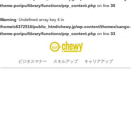
theme-poripu/library/functions/prp_content.php
on line
30
Warning
: Undefined array key 4 in
/home/c6372516/public_html/chewy.jp/wp-content/themes/sango-
theme-poripu/library/functions/prp_content.php
on line
33
ビジネスマナー
スキルアップ
キャリアアップ