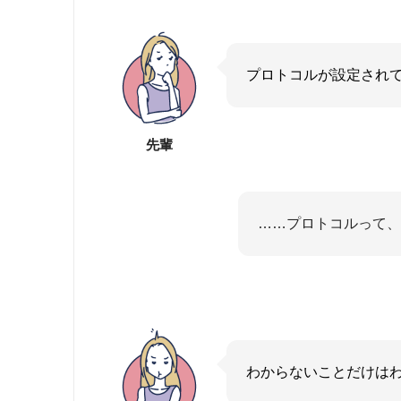
プロトコルが設定され
先輩
……プロトコルって、
わからないことだけは