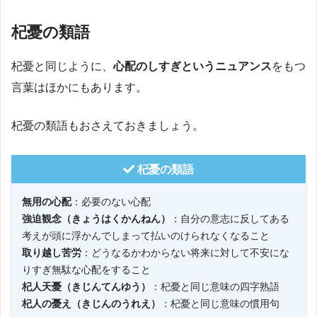
杞憂の類語
杞憂と同じように、
心配のしすぎというニュアンス
をもつ
言葉はほかにもあります。
杞憂の類語もおさえておきましょう。
杞憂の類語
無用の心配
：必要のない心配
強迫観念（きょうはくかんねん）
：自分の意志に反してある
考えが頭に浮かんでしまって払いのけられなくなること
取り越し苦労
：どうなるかわからない将来に対して不安にな
りすぎ無駄な心配をすること
杞人天憂（きじんてんゆう）
：杞憂と同じ意味の四字熟語
杞人の憂え（きじんのうれえ）
：杞憂と同じ意味の慣用句