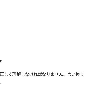
ク
正しく理解しなければなりません
。言い換え
。